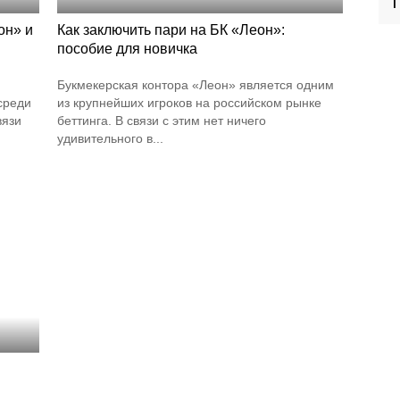
он» и
Как заключить пари на БК «Леон»:
пособие для новичка
Букмекерская контора «Леон» является одним
среди
из крупнейших игроков на российском рынке
вязи
беттинга. В связи с этим нет ничего
удивительного в...