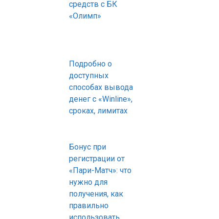
средств с БК
«Олимп»
Подробно о
доступных
способах вывода
денег с «Winline»,
сроках, лимитах
Бонус при
регистрации от
«Пари-Матч»: что
нужно для
получения, как
правильно
использовать