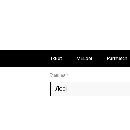
1xBet
MELbet
Parimatch
Главная
Леон