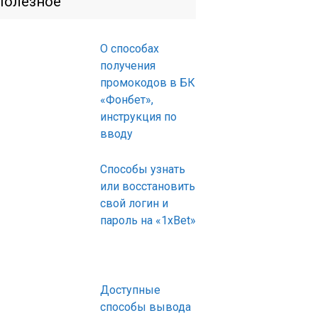
Полезное
О способах
получения
промокодов в БК
«Фонбет»,
инструкция по
вводу
Способы узнать
или восстановить
свой логин и
пароль на «1xBet»
Доступные
способы вывода