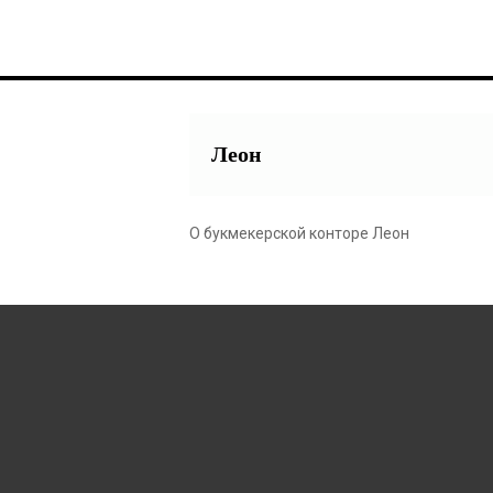
Леон
О букмекерской конторе Леон