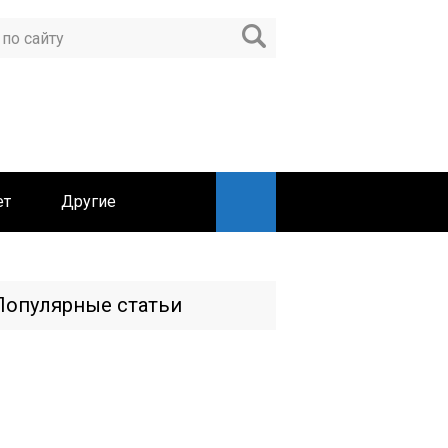
ет
Другие
Популярные статьи